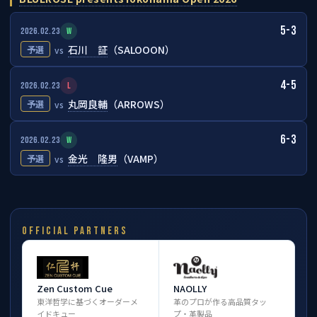
5-3
2026.02.23
W
石川 証
（SALOOON）
予選
vs
4-5
2026.02.23
L
丸岡良輔
（ARROWS）
予選
vs
6-3
2026.02.23
W
金光 隆男
（VAMP）
予選
vs
OFFICIAL PARTNERS
Zen Custom Cue
NAOLLY
東洋哲学に基づくオーダーメ
革のプロが作る高品質タッ
イドキュー
プ・革製品