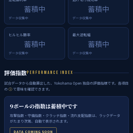
蓄積中
蓄積中
データ収集中
データ収集中
ヒルヒル勝率
最大逆転幅
蓄積中
蓄積中
データ収集中
データ収集中
評価指数
PERFORMANCE INDEX
試合データから自動算出した、Yokohama Open 独自の評価指標です。各項目
の
ⓘ
で意味を確認できます。
9ボールの指数は蓄積中です
攻撃指数・守備指数・クラッチ指数・流れ支配指数は、ラックデータ
がたまり次第、自動で表示されます。
DATA COMING SOON