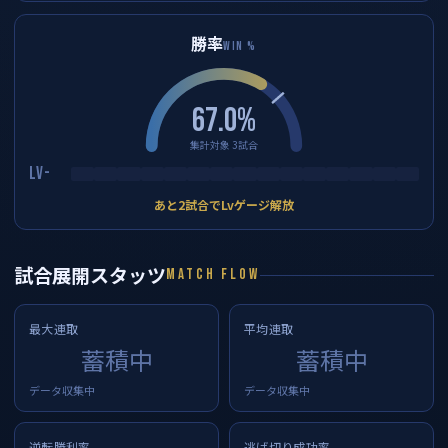
勝率
WIN %
67.0%
集計対象 3試合
Lv-
あと2試合でLvゲージ解放
試合展開スタッツ
MATCH FLOW
最大連取
平均連取
蓄積中
蓄積中
データ収集中
データ収集中
逆転勝利率
逃げ切り成功率