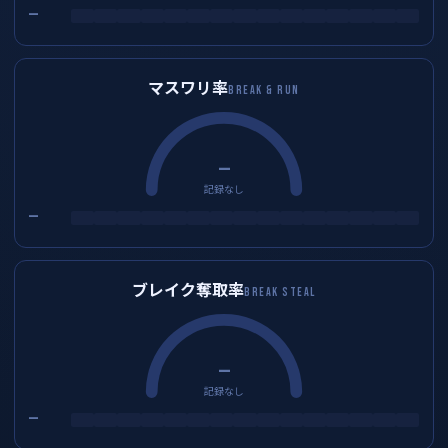
—
マスワリ率
BREAK & RUN
—
記録なし
—
ブレイク奪取率
BREAK STEAL
—
記録なし
—