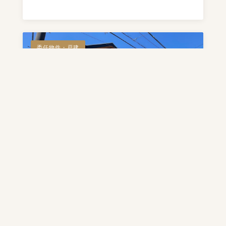
委任物件・戸建
5,980万円
中白根2丁目 中古2世帯住宅
横浜市旭区中白根二丁目11-16 — 相模鉄道本線「鶴