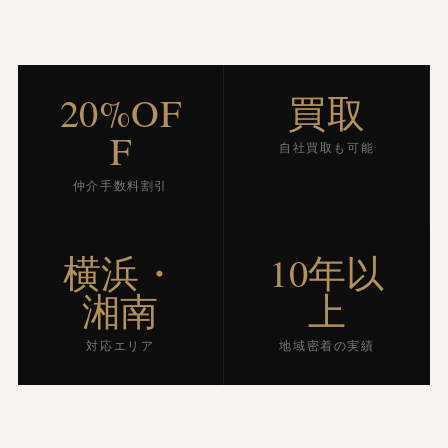
20%OF
買取
F
自社買取も可能
仲介手数料割引
横浜・
10年以
湘南
上
対応エリア
地域密着の実績