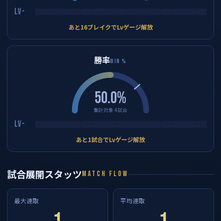
Lv-
あと16ブレイクでLvゲージ解放
勝率
WIN %
50.0%
集計対象 4試合
Lv-
あと1試合でLvゲージ解放
試合展開スタッツ
MATCH FLOW
最大連取
平均連取