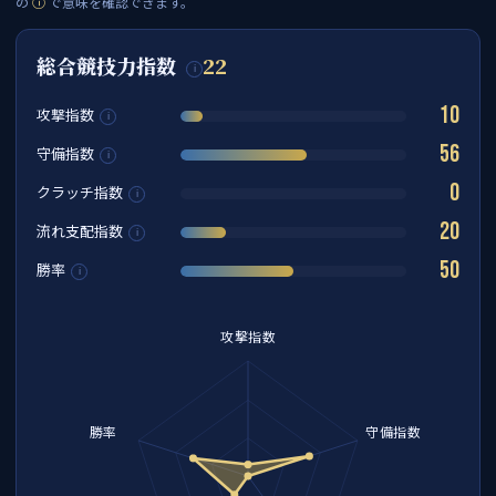
の
ⓘ
で意味を確認できます。
総合競技力指数
22
i
10
攻撃指数
i
56
守備指数
i
0
クラッチ指数
i
20
流れ支配指数
i
50
勝率
i
攻撃指数
勝率
守備指数