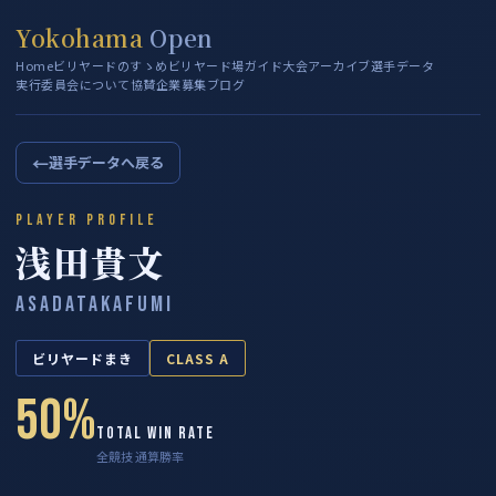
Yokohama
Open
Home
ビリヤードのすゝめ
ビリヤード場ガイド
大会アーカイブ
選手データ
実行委員会について
協賛企業募集
ブログ
←
選手データへ戻る
PLAYER PROFILE
浅田貴文
ASADATAKAFUMI
ビリヤードまき
CLASS A
50%
TOTAL WIN RATE
全競技 通算勝率