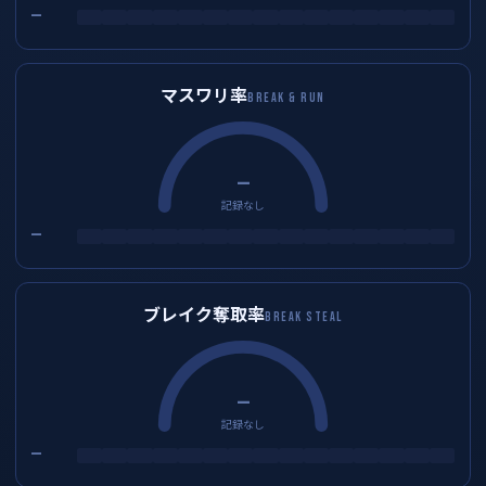
—
マスワリ率
BREAK & RUN
—
記録なし
—
ブレイク奪取率
BREAK STEAL
—
記録なし
—