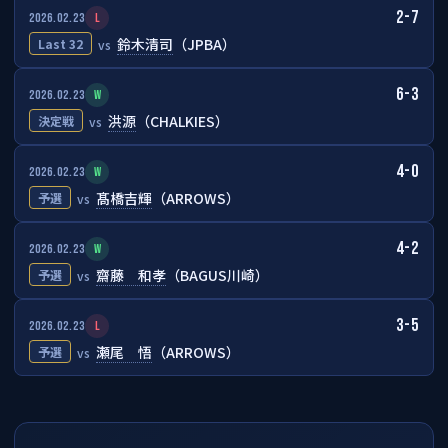
2-7
2026.02.23
L
鈴木清司
（JPBA）
Last 32
vs
6-3
2026.02.23
W
洪源
（CHALKIES）
決定戦
vs
4-0
2026.02.23
W
髙橋吉輝
（ARROWS）
予選
vs
4-2
2026.02.23
W
齋藤 和孝
（BAGUS川崎）
予選
vs
3-5
2026.02.23
L
瀬尾 悟
（ARROWS）
予選
vs