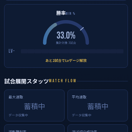
勝率
WIN %
33.0%
集計対象 3試合
Lv-
あと2試合でLvゲージ解放
試合展開スタッツ
MATCH FLOW
最大連取
平均連取
蓄積中
蓄積中
データ収集中
データ収集中
逆転勝利率
逃げ切り成功率