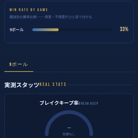
WIN RATE BY GAME
競技別の勝率比較 ── 得意・不得意がひと目で分かる
33%
9ボール
9ボール
実測スタッツ
REAL STATS
ブレイクキープ率
BREAK KEEP
—
記録なし