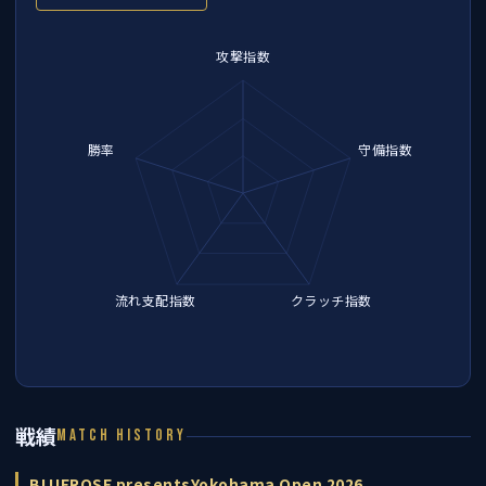
攻撃指数
勝率
守備指数
流れ支配指数
クラッチ指数
戦績
MATCH HISTORY
BLUEROSE presentsYokohama Open 2026