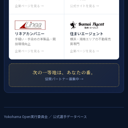
企業ページを見る →
公式サイトを見る →
リネアカンパニー
住まいエージェント
手縫い・手染めの革製品・競
横浜・湘南エリアの不動産売
技環境向上
買専門
企業ページを見る →
企業ページを見る →
次の一等地は、あなたの番。
協賛パートナー募集中 →
Yokohama Open実行委員会 ／ 公式選手データベース