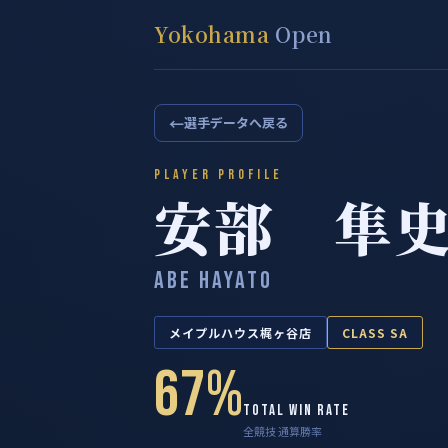
Yokohama
Open
←
選手データへ戻る
PLAYER PROFILE
安部 隼
ABE HAYATO
メイプルハウス梶ヶ谷店
CLASS SA
67%
TOTAL WIN RATE
全競技 通算勝率