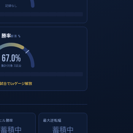
—
記録なし
勝率
WIN %
67.0%
集計対象 3試合
2試合でLvゲージ解放
ヒル勝率
最大逆転幅
蓄積中
蓄積中