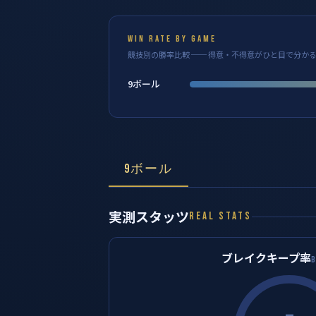
WIN RATE BY GAME
競技別の勝率比較 ── 得意・不得意がひと目で分か
9ボール
9ボール
実測スタッツ
REAL STATS
ブレイクキープ率
B