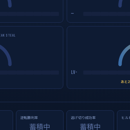
—
EAK STEAL
Lv-
あと
逆転勝利率
逃げ切り成功率
ヒル
蓄積中
蓄積中