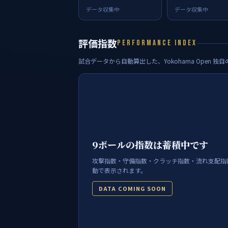
データ収集中
データ収集中
評価指数
PERFORMANCE INDEX
試合データから自動算出した、Yokohama Open 
9ボールの指数は蓄積中です
攻撃指数・守備指数・クラッチ指数・流れ支配指
動で表示されます。
DATA COMING SOON