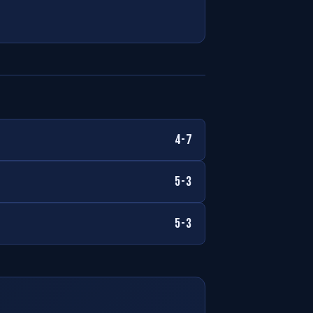
4-7
5-3
5-3