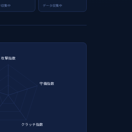
タ収集中
データ収集中
攻撃指数
守備指数
クラッチ指数