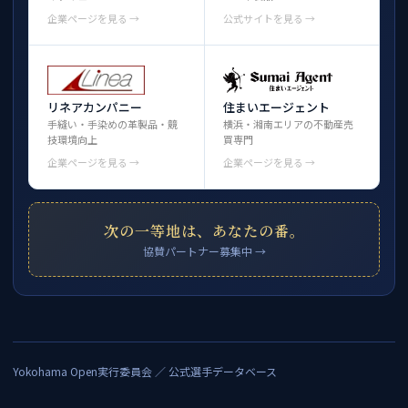
企業ページを見る →
公式サイトを見る →
リネアカンパニー
住まいエージェント
手縫い・手染めの革製品・競
横浜・湘南エリアの不動産売
技環境向上
買専門
企業ページを見る →
企業ページを見る →
次の一等地は、あなたの番。
協賛パートナー募集中 →
Yokohama Open実行委員会 ／ 公式選手データベース