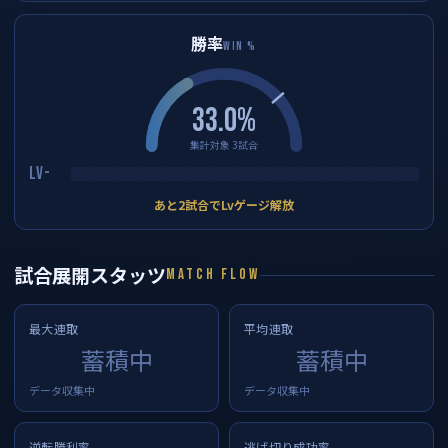
勝率
WIN %
33.0%
集計対象 3試合
Lv-
あと2試合でLvゲージ解放
試合展開スタッツ
MATCH FLOW
最大連取
平均連取
蓄積中
蓄積中
データ収集中
データ収集中
逆転勝利率
逃げ切り成功率