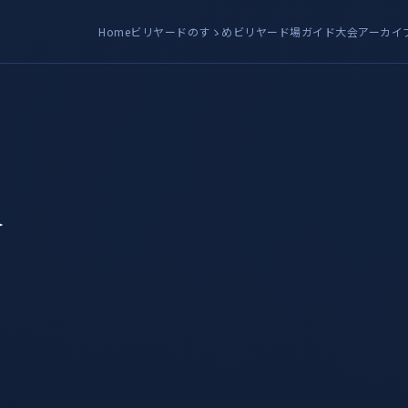
Home
ビリヤードのすゝめ
ビリヤード場ガイド
大会アーカイ
人