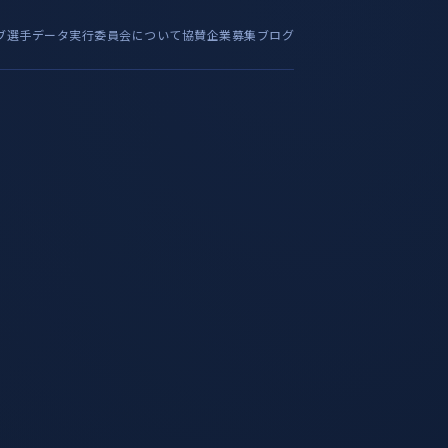
ブ
選手データ
実行委員会について
協賛企業募集
ブログ