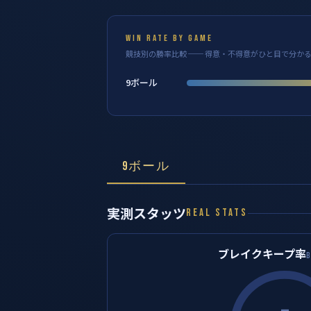
WIN RATE BY GAME
競技別の勝率比較 ── 得意・不得意がひと目で分か
9ボール
9ボール
実測スタッツ
REAL STATS
ブレイクキープ率
B