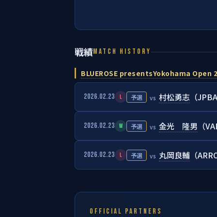
戦績
MATCH HISTORY
BLUEROSE presentsYokohama Open 
村松勇志
（JPB
2026.02.23
予選
L
vs
金光 隆男
（VA
2026.02.23
予選
W
vs
丸岡良輔
（ARR
2026.02.23
予選
L
vs
OFFICIAL PARTNERS