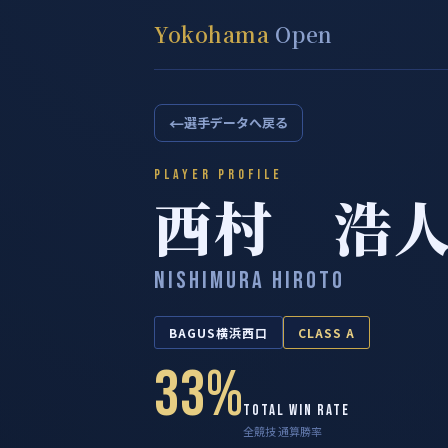
Yokohama
Open
←
選手データへ戻る
PLAYER PROFILE
西村 浩
NISHIMURA HIROTO
BAGUS横浜西口
CLASS A
33%
TOTAL WIN RATE
全競技 通算勝率