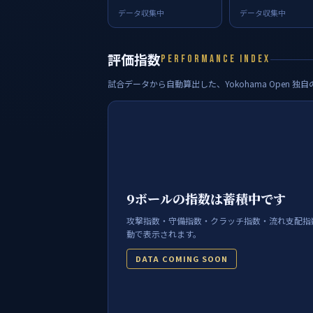
データ収集中
データ収集中
評価指数
PERFORMANCE INDEX
試合データから自動算出した、Yokohama Open 
9ボールの指数は蓄積中です
攻撃指数・守備指数・クラッチ指数・流れ支配指
動で表示されます。
DATA COMING SOON