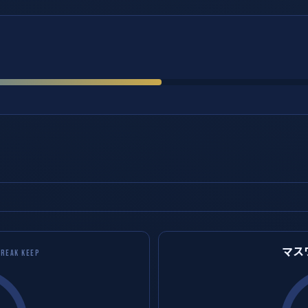
る
マス
REAK KEEP