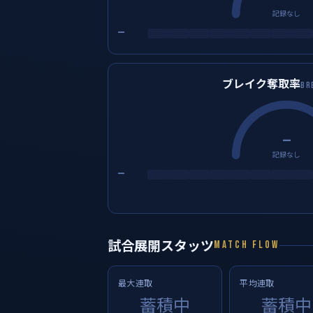
—
記録なし
—
ブレイク奪取率
BR
—
記録なし
—
試合展開スタッツ
MATCH FLOW
最大連取
平均連取
蓄積中
蓄積中