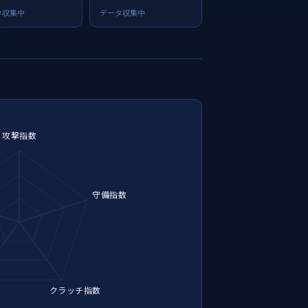
タ収集中
データ収集中
攻撃指数
守備指数
クラッチ指数