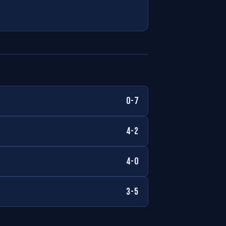
0-7
4-2
4-0
3-5