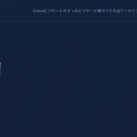
Home
ビリヤードのすゝめ
ビリヤード場ガイド
大会アーカイ
輔