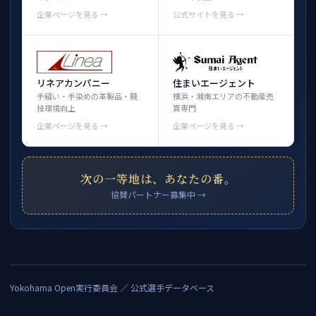
企業ページを見る →
公式サイトを見る →
リネアカンパニー
住まいエージェント
手縫い・手染めの革製品・競
横浜・湘南エリアの不動産売
技環境向上
買専門
企業ページを見る →
企業ページを見る →
次の一等地は、あなたの番。
協賛パートナー募集中 →
Yokohama Open実行委員会 ／ 公式選手データベース