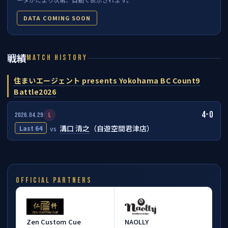
DATA COMING SOON
戦績
MATCH HISTORY
住まいエージェント presents Yokohama BC Count9
Battle2026
4-0
2026.04.29
L
溝口 清之
（自遊空間君津店）
Last 64
vs
OFFICIAL PARTNERS
Zen Custom Cue
NAOLLY