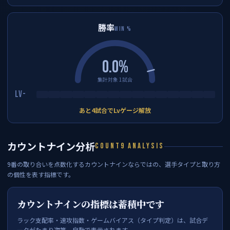
勝率
WIN %
0.0%
集計対象 1試合
Lv-
あと4試合でLvゲージ解放
カウントナイン分析
COUNT9 ANALYSIS
9番の取り合いを点数化するカウントナインならではの、選手タイプと取り方
の個性を表す指標です。
カウントナインの指標は蓄積中です
ラック支配率・速攻指数・ゲームバイアス（タイプ判定）は、試合デ
ータがたまり次第、自動で表示されます。