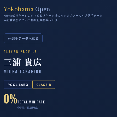
Yokohama
Open
Home
ビリヤードのすゝめ
ビリヤード場ガイド
大会アーカイブ
選手データ
実行委員会について
協賛企業募集
ブログ
←
選手データへ戻る
PLAYER PROFILE
三浦 貴広
MIURA TAKAHIRO
POOL LABO
CLASS B
0%
TOTAL WIN RATE
全競技 通算勝率