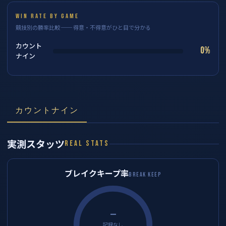
WIN RATE BY GAME
競技別の勝率比較 ── 得意・不得意がひと目で分かる
カウント
0%
ナイン
カウントナイン
実測スタッツ
REAL STATS
ブレイクキープ率
BREAK KEEP
—
記録なし