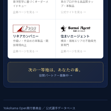
東洋哲学に基づくオーダーメ
革のプロが作る高品質タッ
イドキュー
プ・革製品
企業ページを見る →
公式サイトを見る →
リネアカンパニー
住まいエージェント
手縫い・手染めの革製品・競
横浜・湘南エリアの不動産売
技環境向上
買専門
企業ページを見る →
企業ページを見る →
次の一等地は、あなたの番。
協賛パートナー募集中 →
Yokohama Open実行委員会 ／ 公式選手データベース