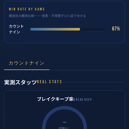
WIN RATE BY GAME
競技別の勝率比較 ── 得意・不得意がひと目で分かる
カウント
67%
ナイン
カウントナイン
実測スタッツ
REAL STATS
ブレイクキープ率
BREAK KEEP
—
記録なし