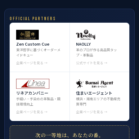
OFFICIAL PARTNERS
Zen Custom Cue
NAOLLY
東洋哲学に基づくオーダーメ
革のプロが作る高品質タッ
イドキュー
プ・革製品
企業ページを見る →
公式サイトを見る →
リネアカンパニー
住まいエージェント
手縫い・手染めの革製品・競
横浜・湘南エリアの不動産売
技環境向上
買専門
企業ページを見る →
企業ページを見る →
次の一等地は、あなたの番。