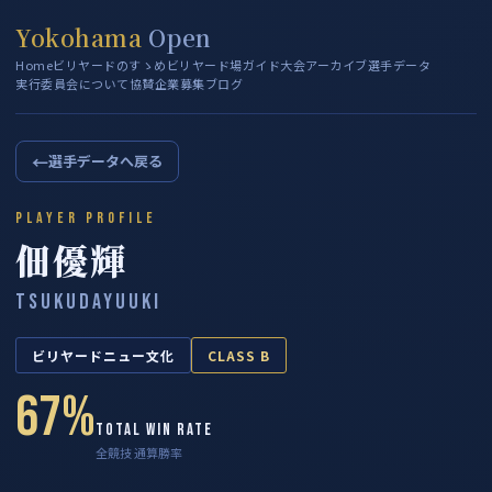
Yokohama
Open
Home
ビリヤードのすゝめ
ビリヤード場ガイド
大会アーカイブ
選手データ
実行委員会について
協賛企業募集
ブログ
←
選手データへ戻る
PLAYER PROFILE
佃優輝
TSUKUDAYUUKI
ビリヤードニュー文化
CLASS B
67%
TOTAL WIN RATE
全競技 通算勝率