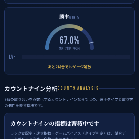
勝率
WIN %
67.0%
集計対象 3試合
Lv-
あと2試合でLvゲージ解放
カウントナイン分析
COUNT9 ANALYSIS
9番の取り合いを点数化するカウントナインならではの、選手タイプと取り方
の個性を表す指標です。
カウントナインの指標は蓄積中です
ラック支配率・速攻指数・ゲームバイアス（タイプ判定）は、試合デ
ータがたまり次第、自動で表示されます。