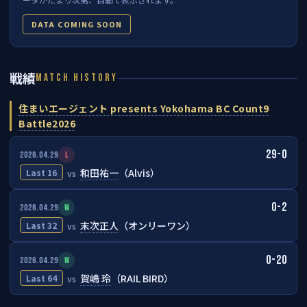
DATA COMING SOON
戦績
MATCH HISTORY
住まいエージェント presents Yokohama BC Count9
Battle2026
29-0
2026.04.29
L
和田祐一
（Alvis）
Last 16
vs
0-2
2026.04.29
W
末次正人
（オンリーワン）
Last 32
vs
0-20
2026.04.29
W
賀嶋 玲
（RAIL BIRD）
Last 64
vs