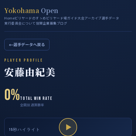
Yokohama
Open
Home
ビリヤードのすゝめ
ビリヤード場ガイド
大会アーカイブ
選手データ
実行委員会について
協賛企業募集
ブログ
←
選手データへ戻る
PLAYER PROFILE
安藤由紀美
0%
TOTAL WIN RATE
全競技 通算勝率
15秒ハイライト