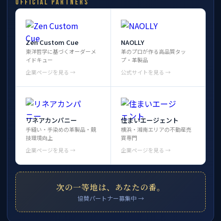
OFFICIAL PARTNERS
Zen Custom Cue
NAOLLY
東洋哲学に基づくオーダーメ
革のプロが作る高品質タッ
イドキュー
プ・革製品
企業ページを見る →
公式サイトを見る →
リネアカンパニー
住まいエージェント
手縫い・手染めの革製品・競
横浜・湘南エリアの不動産売
技環境向上
買専門
企業ページを見る →
企業ページを見る →
次の一等地は、あなたの番。
協賛パートナー募集中 →