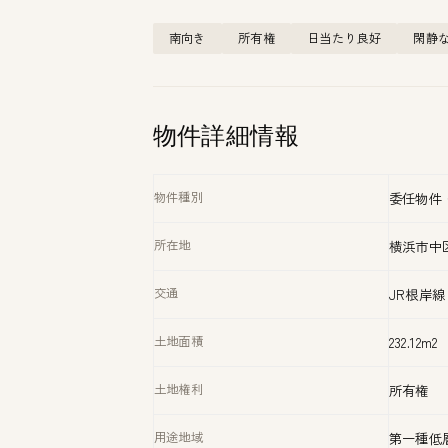
南向き
所有権
日当たり良好
閑静
物件詳細情報
物件種別
委任物件
所在地
横浜市中
交通
JR根岸
土地面積
232.12m2
土地権利
所有権
用途地域
第一種低