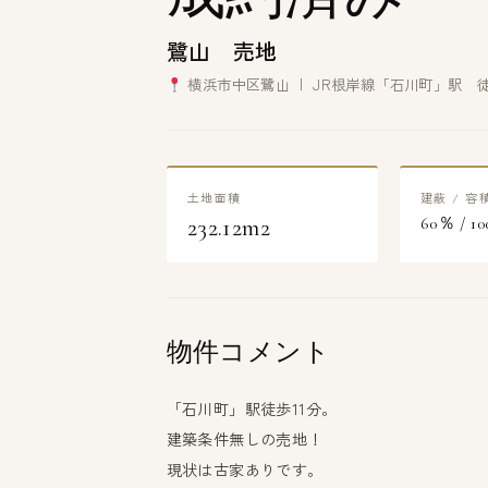
鷺山 売地
横浜市中区鷺山 | JR根岸線「石川町」駅 
土地面積
建蔽 / 容
232.12m2
60％ / 1
物件コメント
「石川町」駅徒歩11分。
建築条件無しの売地！
現状は古家ありです。