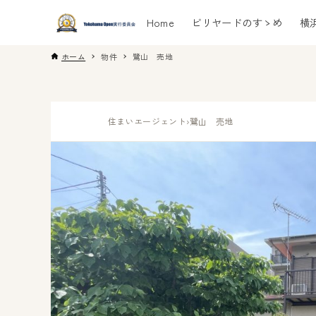
Home
ビリヤードのすゝめ
横
ホーム
物件
鷺山 売地
住まいエージェント
›
鷺山 売地