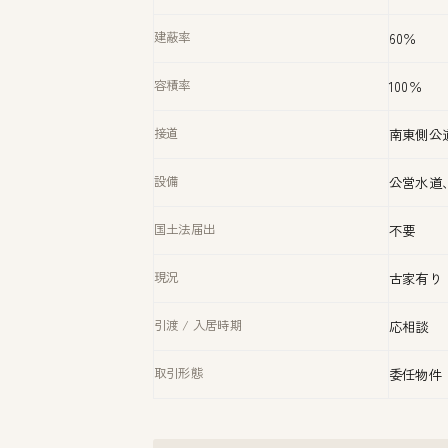
建蔽率
60％
容積率
100％
接道
南東側公
設備
公営水道
国土法届出
不要
現況
古家有り
引渡 / 入居時期
応相談
取引形態
委任物件