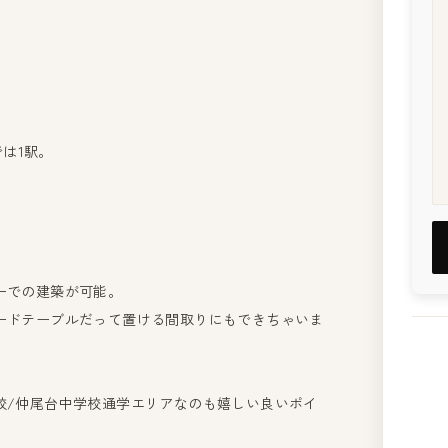
では1駅。
ーでの建築が可能。
ードテーブルだって置ける間取りにもできちゃいま
校/仲尾台中学校通学エリアなのも嬉しい良いポイ