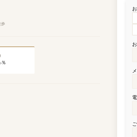
徒歩
積
00％