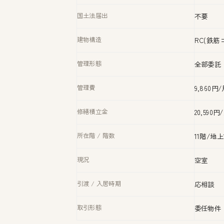
国土法届出
不要
建物構造
RC(鉄筋
管理形態
全部委託
管理費
9,860円
修繕積立金
20,590円
所在階 / 階数
11階/地上
現況
空室
引渡 / 入居時期
応相談
取引形態
委任物件