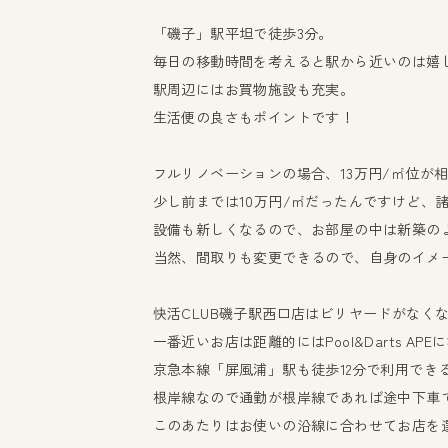
「磯子」駅平坦で徒歩3分。
毎日の移動時間を考えると駅から近いのは嬉
駅周辺にはお買物施設も充実。
生活便の良さもポイントです！
フルリノベーションの場合、13万円/㎡位が
少し前までは10万円/㎡だったんですけど、
設備も新しくなるので、お部屋の中は新築の
当然、間取りも変更できるので、自身のイメ
快活CLUB磯子駅西口店はビリヤードがなく
一番近いお店は距離的にはPool&Darts AP
京急本線「屏風浦」駅も徒歩12分で利用でき
根岸線なので通勤が根岸線であれば途中下車でP
このあたりはお使いの沿線に合わせてお店を