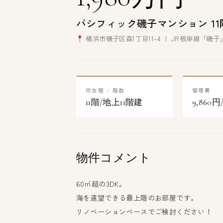
パシフィック磯子マンション 11
横浜市磯子区森1丁目11-4 | JR根岸線「磯
所在階 / 階数
管理費
11階/地上11階建
9,860円
物件コメント
60㎡超の3DK。
海を遠望できる最上階のお部屋です。
リノベーションベースでご検討ください！