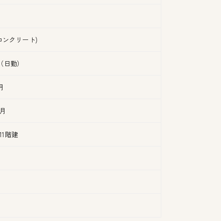
コンクリート)
（日勤）
/月
/月
11階建