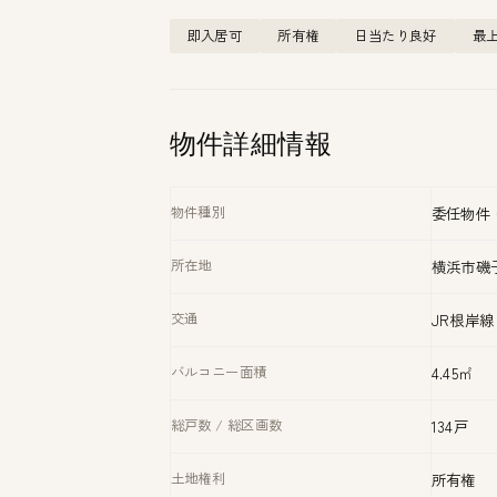
即入居可
所有権
日当たり良好
最
物件詳細情報
物件種別
委任物件
所在地
横浜市磯子
交通
JR根岸
バルコニー面積
4.45㎡
総戸数 / 総区画数
134戸
土地権利
所有権