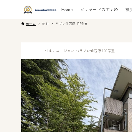
Home
ビリヤードのすゝめ
横
ホーム
物件
リブレ仙石原 102号室
住まいエージェント
›
リブレ仙石原 102号室