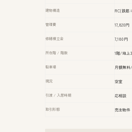
建物構造
RC(鉄筋
管理費
17,820円
修繕積立金
7,180円
所在階 / 階数
1階/地上
駐車場
月額無料
現況
空室
引渡 / 入居時期
応相談
取引形態
売主物件