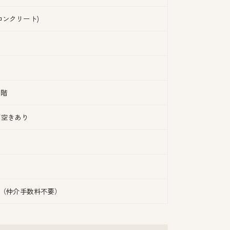
コンクリート)
3階
/空きあり
 （仲介手数料不要）