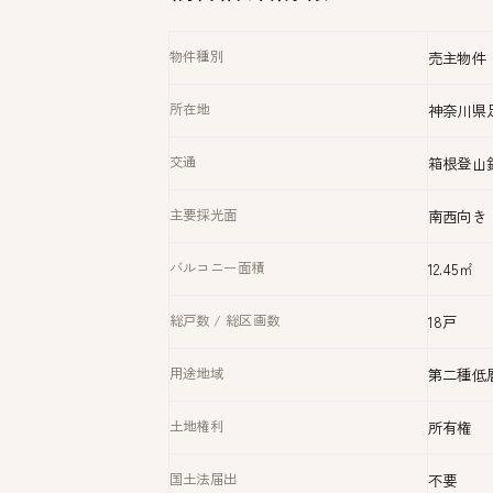
物件種別
売主物件
所在地
神奈川県足
交通
箱根登山
主要採光面
南西向き
バルコニー面積
12.45㎡
総戸数 / 総区画数
18戸
用途地域
第二種低
土地権利
所有権
国土法届出
不要