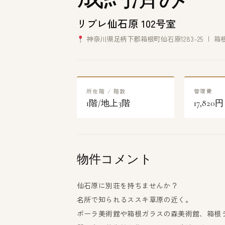
リブレ仙石原 102号室
神奈川県足柄下郡箱根町仙石原1283-25 | 
所在階 / 階数
管理費
1階/地上3階
17,820円
物件コメント
仙石原に別荘を持ちませんか？
名所で知られるススキ草原の近く。
ポーラ美術館や箱根ガラスの森美術館、箱根