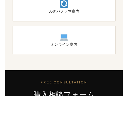
360°パノラマ案内
オンライン案内
FREE CONSULTATION
購入相談フォーム
まずはお気軽にご相談ください。完全無料でご対応しま
す。なお、ご成約時にいただく仲介手数料の一部は
Yokohama Open実行委員会への協賛に充てられます。