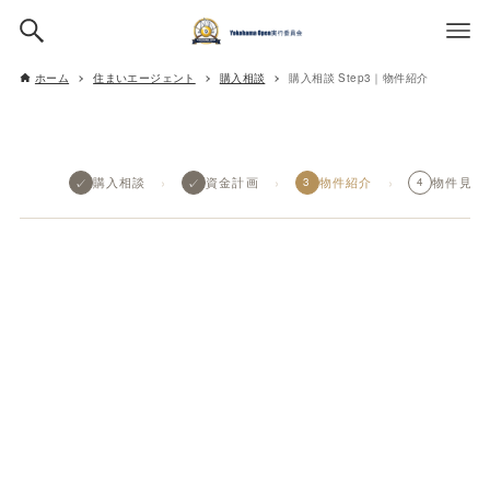
ホーム
住まいエージェント
購入相談
購入相談 Step3｜物件紹介
›
›
›
✓
✓
購入相談
資金計画
3
物件紹介
4
物件見学