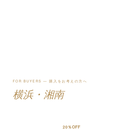
FOR BUYERS — 購入をお考えの方へ
横浜・湘南
で、
理想の住まいを。
横浜市・湘南エリアを中心に10年以上の取引実績。
仲介手数料は法定上限額の
20％OFF
。安心のサポート