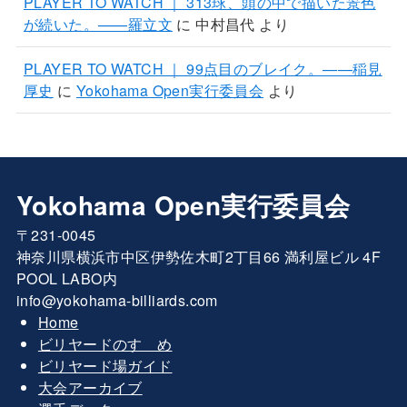
PLAYER TO WATCH ｜ 313球、頭の中で描いた景色
が続いた。——羅立文
に
中村昌代
より
PLAYER TO WATCH ｜ 99点目のブレイク。——稲見
厚史
に
Yokohama Open実行委員会
より
Yokohama Open実行委員会
〒231-0045
神奈川県横浜市中区伊勢佐木町2丁目66 満利屋ビル 4F
POOL LABO内
info@yokohama-billiards.com
Home
ビリヤードのすゝめ
ビリヤード場ガイド
大会アーカイブ