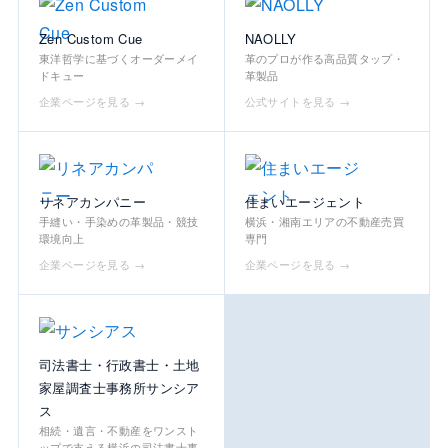
Zen Custom Cue
NAOLLY
東洋哲学に基づくオーダーメイ
革のプロが作る高品質タップ・
ドキュー
革製品
企業ページを見る →
公式サイトを見る →
リネアカンパニー
住まいエージェント
手縫い・手染めの革製品・競技
横浜・湘南エリアの不動産売買
環境向上
専門
企業ページを見る →
企業ページを見る →
司法書士・行政書士・土地
家屋調査士事務所サンシア
ス
相続・遺言・不動産をワンスト
ップで支える横浜の司法書士事