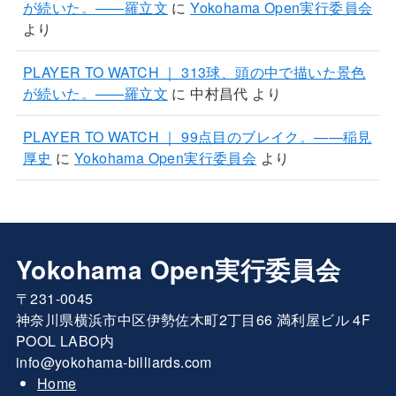
が続いた。——羅立文
に
Yokohama Open実行委員会
より
PLAYER TO WATCH ｜ 313球、頭の中で描いた景色
が続いた。——羅立文
に
中村昌代
より
PLAYER TO WATCH ｜ 99点目のブレイク。——稲見
厚史
に
Yokohama Open実行委員会
より
Yokohama Open実行委員会
〒231-0045
神奈川県横浜市中区伊勢佐木町2丁目66 満利屋ビル 4F
POOL LABO内
info@yokohama-billiards.com
Home