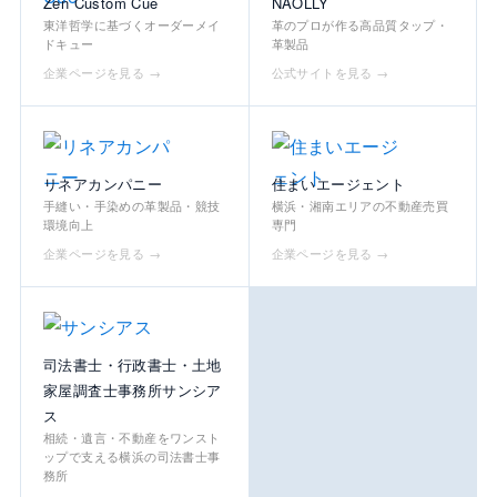
Zen Custom Cue
NAOLLY
東洋哲学に基づくオーダーメイ
革のプロが作る高品質タップ・
ドキュー
革製品
企業ページを見る →
公式サイトを見る →
リネアカンパニー
住まいエージェント
手縫い・手染めの革製品・競技
横浜・湘南エリアの不動産売買
環境向上
専門
企業ページを見る →
企業ページを見る →
司法書士・行政書士・土地
家屋調査士事務所サンシア
ス
相続・遺言・不動産をワンスト
ップで支える横浜の司法書士事
務所