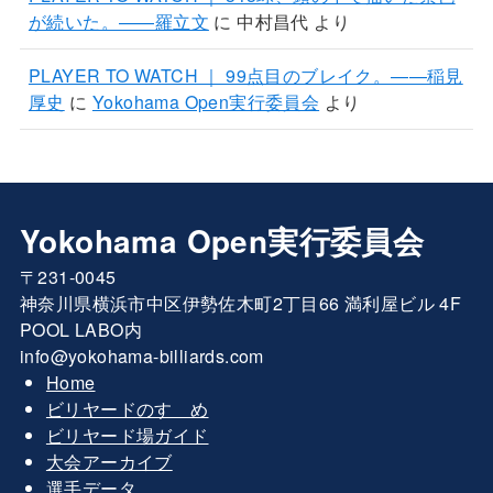
が続いた。——羅立文
に
中村昌代
より
PLAYER TO WATCH ｜ 99点目のブレイク。——稲見
厚史
に
Yokohama Open実行委員会
より
Yokohama Open実行委員会
〒231-0045
神奈川県横浜市中区伊勢佐木町2丁目66 満利屋ビル 4F
POOL LABO内
info@yokohama-billiards.com
Home
ビリヤードのすゝめ
ビリヤード場ガイド
大会アーカイブ
選手データ