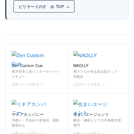
ビリヤードのすゝめ TOP →
Zen Custom Cue
NAOLLY
東洋哲学に基づくオーダーメイ
革のプロが作る高品質タップ・
ドキュー
革製品
企業ページを見る →
公式サイトを見る →
リネアカンパニー
住まいエージェント
手縫い・手染めの革製品・競技
横浜・湘南エリアの不動産売買
環境向上
専門
企業ページを見る →
企業ページを見る →