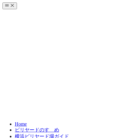
コ
ン
テ
ン
ツ
へ
ス
キ
ッ
プ
Home
ビリヤードのすゝめ
横浜ビリヤード場ガイド