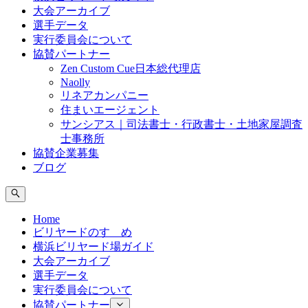
大会アーカイブ
選手データ
実行委員会について
協賛パートナー
Zen Custom Cue日本総代理店
Naolly
リネアカンパニー
住まいエージェント
サンシアス｜司法書士・行政書士・土地家屋調査
士事務所
協賛企業募集
ブログ
Home
ビリヤードのすゝめ
横浜ビリヤード場ガイド
大会アーカイブ
選手データ
実行委員会について
協賛パートナー