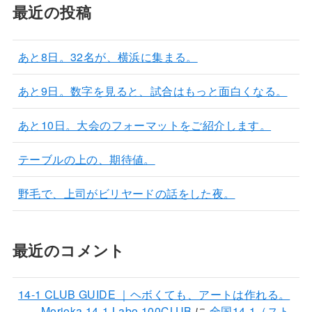
最近の投稿
あと8日。32名が、横浜に集まる。
あと9日。数字を見ると、試合はもっと面白くなる。
あと10日。大会のフォーマットをご紹介します。
テーブルの上の、期待値。
野毛で、上司がビリヤードの話をした夜。
最近のコメント
14-1 CLUB GUIDE ｜ヘボくても、アートは作れる。
——Morioka 14-1 Labo 100CLUB
に
全国14-1（スト