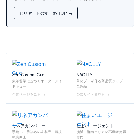
ビリヤードのすゝめ TOP →
Zen Custom Cue
NAOLLY
東洋哲学に基づくオーダーメイ
革のプロが作る高品質タップ・
ドキュー
革製品
企業ページを見る →
公式サイトを見る →
リネアカンパニー
住まいエージェント
手縫い・手染めの革製品・競技
横浜・湘南エリアの不動産売買
環境向上
専門