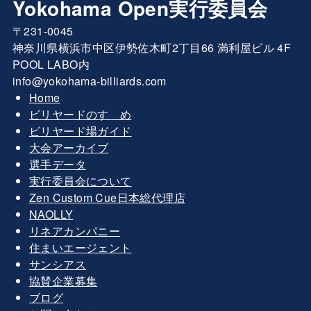
Yokohama Open実行委員会
〒231-0045
神奈川県横浜市中区伊勢佐木町2丁目66 満利屋ビル 4F
POOL LABO内
info@yokohama-billiards.com
Home
ビリヤードのすゝめ
ビリヤード場ガイド
大会アーカイブ
選手データ
実行委員会について
Zen Custom Cue日本総代理店
NAOLLY
リネアカンパニー
住まいエージェント
サンシアス
協賛企業募集
ブログ