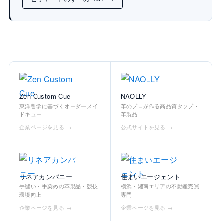
Zen Custom Cue
NAOLLY
東洋哲学に基づくオーダーメイ
革のプロが作る高品質タップ・
ドキュー
革製品
企業ページを見る →
公式サイトを見る →
リネアカンパニー
住まいエージェント
手縫い・手染めの革製品・競技
横浜・湘南エリアの不動産売買
環境向上
専門
企業ページを見る →
企業ページを見る →